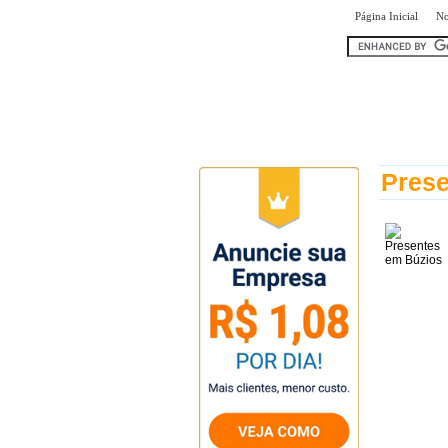
|
Página Inicial
No
encontr
Prese