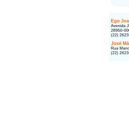
Ego Joa
Avenida J
28950-00
(22) 262
José Má
Rua Manoe
(22) 262