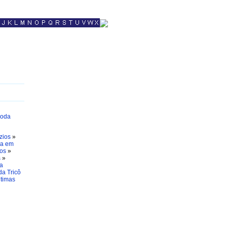
oda
zios
»
na em
os
»
s
»
a
a Tricô
timas