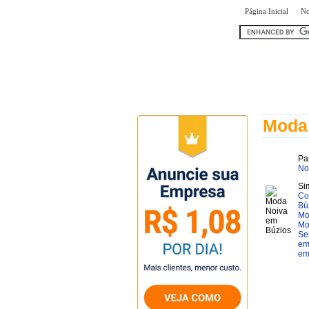
|
Página Inicial
No
encontr
Moda
Pa
No
Si
Co
Bú
Mo
Mo
Se
em
em