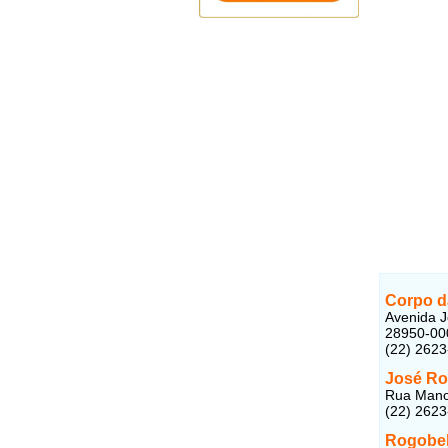
Corpo d
Avenida J
28950-00
(22) 262
José Ro
Rua Manoe
(22) 262
Rogobel