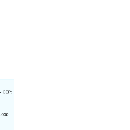
 - CEP:
0-000