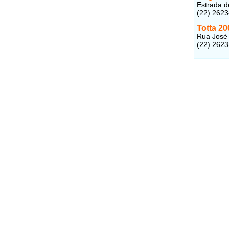
Estrada d
(22) 262
Totta 2
Rua José 
(22) 262