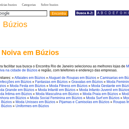
|
|
|
tícias buzios
Categorias
Sobre buzios
a
Búzios
 Noiva em Búzios
ra facilitar sua busca o Encontra Rio de Janeiro selecionou as melhores lojas de
M
iva na cidade de Búzios
e região, com telefones e endereço das empresas.
milares: »
Alfaiates em Búzios
»
Aluguel de Roupas em Búzios
»
Camisarias em Bú
nfecções em Búzios
»
Fantasias em Búzios
»
Gravatas em Búzios
»
Moda Femini
zios
»
Moda Festa em Búzios
»
Moda Fitness em Búzios
»
Moda Gestante em Búzi
da Grande em Búzios
»
Moda Infantil em Búzios
»
Moda Infanto-Juvenil em Búzio
da Íntima em Búzios
»
Moda Masculina em Búzios
»
Moda Praia em Búzios
»
Mod
nhora em Búzios
»
Moda Social Feminina em Búzios
»
Moda Surf em Búzios
»
Mod
 Búzios
»
Moda Unissex em Búzios
»
Pijamas e Camisolas em Búzios
»
Roupas Ín
 Búzios
»
Uniformes em Búzios