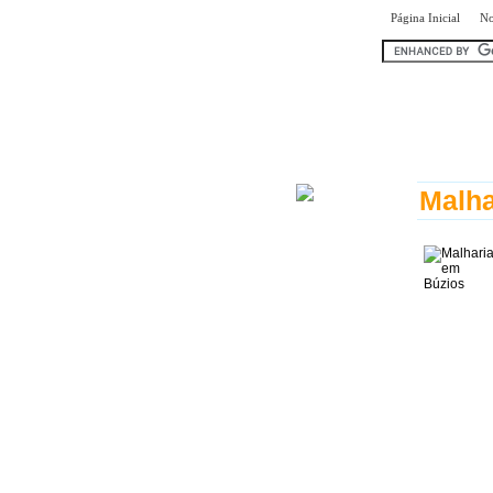
|
Página Inicial
No
encontr
Malha