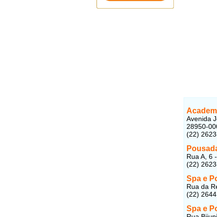
Academ
Avenida J
28950-00
(22) 262
Pousada
Rua A, 6 
(22) 262
Spa e P
Rua da Re
(22) 264
Spa e P
Rua Bijup