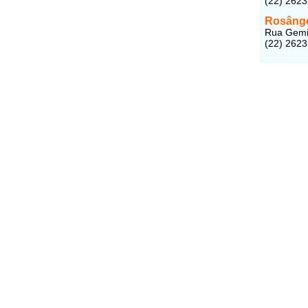
(22) 262
Rosânge
Rua Gemin
(22) 262