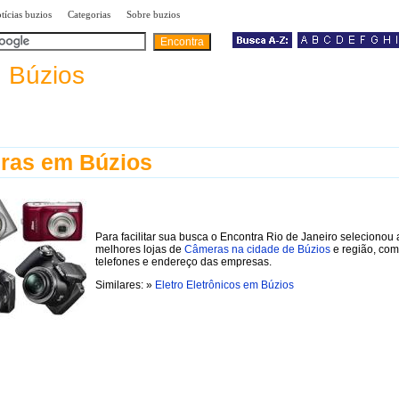
|
|
|
tícias buzios
Categorias
Sobre buzios
a
Búzios
ras em Búzios
Para facilitar sua busca o Encontra Rio de Janeiro selecionou 
melhores lojas de
Câmeras na cidade de Búzios
e região, com
telefones e endereço das empresas.
Similares: »
Eletro Eletrônicos em Búzios