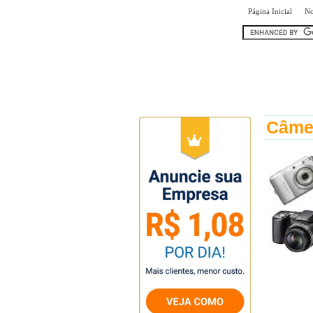
|
Página Inicial
No
encontr
Câme