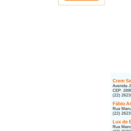
Crem Se
Avenida J
CEP: 289
(22) 262
Fábio A
Rua Manue
(22) 262
Lux de 
Rua Manoe