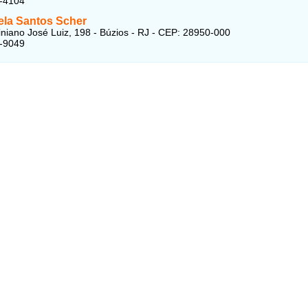
3-4104
la Santos Scher
iano José Luiz, 198 - Búzios - RJ - CEP: 28950-000
3-9049