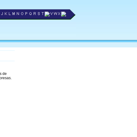
s de
presas.