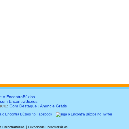
e o EncontraBúzios
 com EncontraBúzios
Com Destaque
Anuncie Grátis
CIE:
|
|
s EncontraBúzios
Privacidade EncontraBúzios